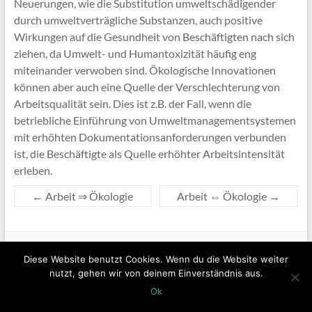
Neuerungen, wie die Substitution umweltschädigender
durch umweltverträgliche Substanzen, auch positive
Wirkungen auf die Gesundheit von Beschäftigten nach sich
ziehen, da Umwelt- und Humantoxizität häufig eng
miteinander verwoben sind. Ökologische Innovationen
können aber auch eine Quelle der Verschlechterung von
Arbeitsqualität sein. Dies ist z.B. der Fall, wenn die
betriebliche Einführung von Umweltmanagementsystemen
mit erhöhten Dokumentationsanforderungen verbunden
ist, die Beschäftigte als Quelle erhöhter Arbeitsintensität
erleben.
←
Arbeit ⇒ Ökologie
Arbeit ⇔ Ökologie
→
Copyright © 2026
NAGUT
. Alle Rechte vorbehalten. Theme
Spacious
von
ThemeGrill. Powered by:
WordPress
.
Diese Website benutzt Cookies. Wenn du die Website weiter
nutzt, gehen wir von deinem Einverständnis aus.
Sitemap
Kontakt
Impressum
Datenschutzerklärung
Ok