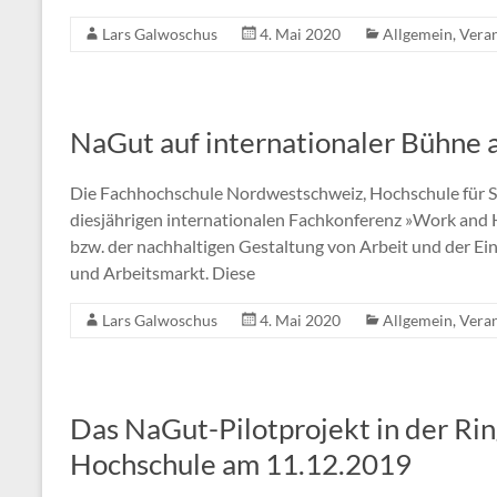
Lars Galwoschus
4. Mai 2020
Allgemein
,
Veran
NaGut auf internationaler Bühne
Die Fachhochschule Nordwestschweiz, Hochschule für Sozi
diesjährigen internationalen Fachkonferenz »Work and 
bzw. der nachhaltigen Gestaltung von Arbeit und der 
und Arbeitsmarkt. Diese
Lars Galwoschus
4. Mai 2020
Allgemein
,
Veran
Das NaGut-Pilotprojekt in der Ri
Hochschule am 11.12.2019