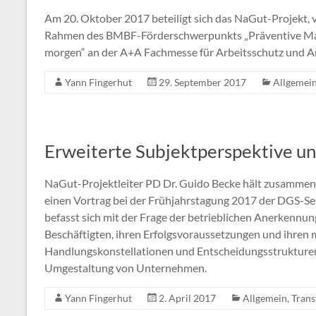
Am 20. Oktober 2017 beteiligt sich das NaGut-Projekt, 
Rahmen des BMBF-Förderschwerpunkts „Präventive Maß
morgen“ an der A+A Fachmesse für Arbeitsschutz und A
Yann Fingerhut
29. September 2017
Allgemei
Erweiterte Subjektperspektive un
NaGut-Projektleiter PD Dr. Guido Becke hält zusammen m
einen Vortrag bei der Frühjahrstagung 2017 der DGS-Sek
befasst sich mit der Frage der betrieblichen Anerkennu
Beschäftigten, ihren Erfolgsvoraussetzungen und ihren m
Handlungskonstellationen und Entscheidungsstrukturen, 
Umgestaltung von Unternehmen.
Yann Fingerhut
2. April 2017
Allgemein
,
Trans