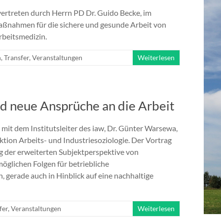
vertreten durch Herrn PD Dr. Guido Becke, im
nahmen für die sichere und gesunde Arbeit von
rbeitsmedizin.
n
,
Transfer
,
Veranstaltungen
Weiterlesen
d neue Ansprüche an die Arbeit
it dem Institutsleiter des iaw, Dr. Günter Warsewa,
tion Arbeits- und Industriesoziologie. Der Vortrag
ng der erweiterten Subjektperspektive von
öglichen Folgen für betriebliche
gerade auch in Hinblick auf eine nachhaltige
fer
,
Veranstaltungen
Weiterlesen