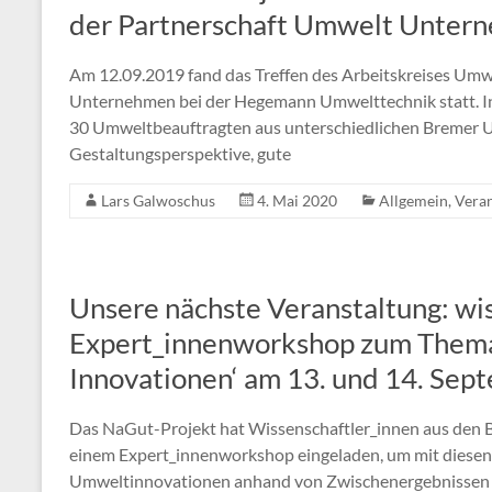
der Partnerschaft Umwelt Unter
Am 12.09.2019 fand das Treffen des Arbeitskreises Umw
Unternehmen bei der Hegemann Umwelttechnik statt. In
30 Umweltbeauftragten aus unterschiedlichen Bremer 
Gestaltungsperspektive, gute
Lars Galwoschus
4. Mai 2020
Allgemein
,
Veran
Unsere nächste Veranstaltung: wi
Expert_innenworkshop zum Thema 
Innovationen‘ am 13. und 14. Se
Das NaGut-Projekt hat Wissenschaftler_innen aus den B
einem Expert_innenworkshop eingeladen, um mit diesen
Umweltinnovationen anhand von Zwischenergebnissen d