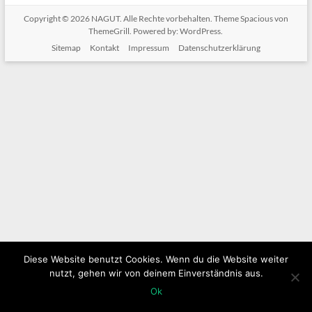
Copyright © 2026
NAGUT
. Alle Rechte vorbehalten. Theme
Spacious
von
ThemeGrill. Powered by:
WordPress
.
Sitemap
Kontakt
Impressum
Datenschutzerklärung
Diese Website benutzt Cookies. Wenn du die Website weiter
nutzt, gehen wir von deinem Einverständnis aus.
Ok