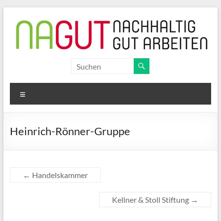
Zum
Inhalt
springen
NAGUT
nachhaltig
Menü
gut
arbeiten
Heinrich-Rönner-Gruppe
←
Handelskammer
Kellner & Stoll Stiftung
→