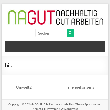
Zum
Inhalt
springen
NAGUT
nachhaltig
Menü
gut
arbeiten
bis
←
Umwelt2
energiekonsens
→
Copyright © 2026
NAGUT
. Alle Rechte vorbehalten. Theme
Spacious
von
ThemeGrill. Powered by:
WordPress
.