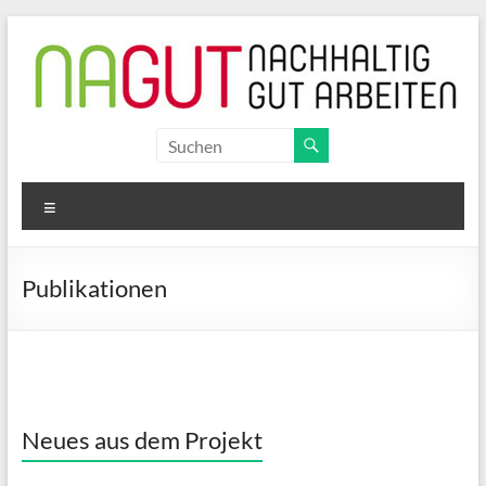
Zum
Inhalt
springen
NAGUT
nachhaltig
Menü
gut
arbeiten
Publikationen
Neues aus dem Projekt